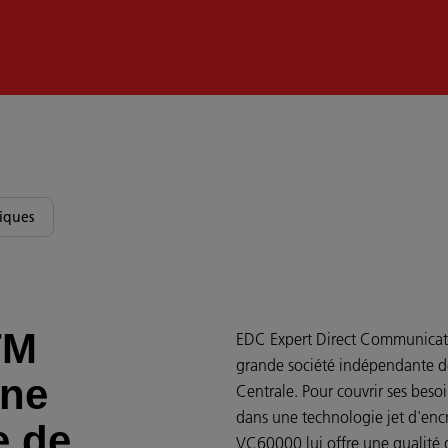
iques
TM
EDC Expert Direct Communicatio
grande société indépendante d
une
Centrale. Pour couvrir ses besoi
dans une technologie jet d'enc
e de
VC60000 lui offre une qualité 