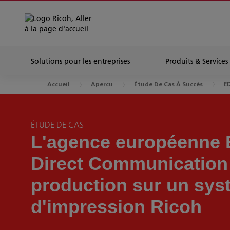
Solutions pour les entreprises
Produits & Services
E
Accueil
Apercu
Étude De Cas À Succès
ÉTUDE DE CAS
L'agence européenne 
Direct Communication 
production sur un sy
d'impression Ricoh