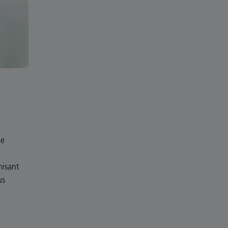
e
ne
misant
us