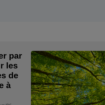
er par
r les
es de
e à