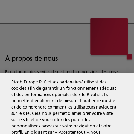
À propos de nous
Ricoh fournit des services de gestion documentaires, des conseils,
des logiciels et du matriel à des entreprises du monde entier.
Ricoh Europe PLC et ses partenaires/utilisent des
En savoir plus sur notre histoire et ce que nous faisons
cookies afin de garantir un fonctionnement adéquat
et des performances optimales du site Ricoh.fr. Ils
permettent également de mesurer l'audience du site
et de comprendre comment les utilisateurs naviguent
sur le site. Cela nous permet d'améliorer votre visite
Solutions pour les entreprises
sur le site et de vous offrir des publicités
personnalisées basées sur votre navigation et votre
profil. En cliquant sur « Accepter tout », vous