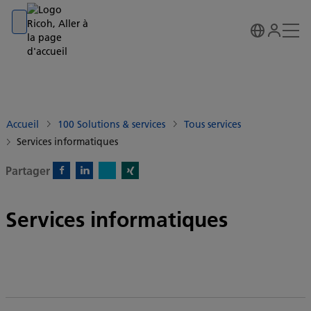
Go to banner
Go to content
Go to footer
Accueil
100 Solutions & services
Tous services
Services informatiques
Partager
X)
Facebook)
Linkedin)
Xing)
Services informatiques