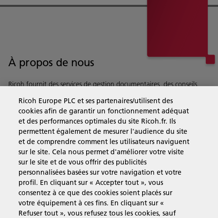
À propos de nous
Ricoh fournit des services de gestion documentaires, des conseils,
des logiciels et du matriel à des entreprises du monde entier.
Ricoh Europe PLC et ses partenaires/utilisent des
En savoir plus sur notre histoire et ce que nous faisons
cookies afin de garantir un fonctionnement adéquat
et des performances optimales du site Ricoh.fr. Ils
permettent également de mesurer l'audience du site
et de comprendre comment les utilisateurs naviguent
sur le site. Cela nous permet d'améliorer votre visite
Solutions pour les entreprises
sur le site et de vous offrir des publicités
personnalisées basées sur votre navigation et votre
profil. En cliquant sur « Accepter tout », vous
Produits et Services
consentez à ce que des cookies soient placés sur
votre équipement à ces fins. En cliquant sur «
Refuser tout », vous refusez tous les cookies, sauf
Assistance & Contact