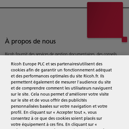
À propos de nous
Ricoh fournit des services de gestion documentaires, des conseils,
des logiciels et du matriel à des entreprises du monde entier.
Ricoh Europe PLC et ses partenaires/utilisent des
En savoir plus sur notre histoire et ce que nous faisons
cookies afin de garantir un fonctionnement adéquat
et des performances optimales du site Ricoh.fr. Ils
permettent également de mesurer l'audience du site
et de comprendre comment les utilisateurs naviguent
sur le site. Cela nous permet d'améliorer votre visite
Solutions pour les entreprises
sur le site et de vous offrir des publicités
personnalisées basées sur votre navigation et votre
profil. En cliquant sur « Accepter tout », vous
Produits et Services
consentez à ce que des cookies soient placés sur
votre équipement à ces fins. En cliquant sur «