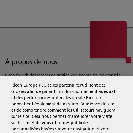
À propos de nous
Ricoh fournit des services de gestion documentaires, des conseils,
des logiciels et du matriel à des entreprises du monde entier.
Ricoh Europe PLC et ses partenaires/utilisent des
En savoir plus sur notre histoire et ce que nous faisons
cookies afin de garantir un fonctionnement adéquat
et des performances optimales du site Ricoh.fr. Ils
permettent également de mesurer l'audience du site
et de comprendre comment les utilisateurs naviguent
sur le site. Cela nous permet d'améliorer votre visite
Solutions pour les entreprises
sur le site et de vous offrir des publicités
personnalisées basées sur votre navigation et votre