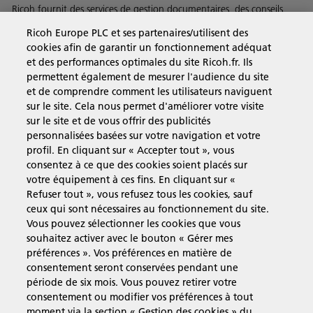
Ricoh fournit des services de gestion documentaires, des conseils,
des logiciels et du matriel à des entreprises du monde entier.
Ricoh Europe PLC et ses partenaires/utilisent des
En savoir plus sur notre histoire et ce que nous faisons
cookies afin de garantir un fonctionnement adéquat
et des performances optimales du site Ricoh.fr. Ils
permettent également de mesurer l'audience du site
et de comprendre comment les utilisateurs naviguent
sur le site. Cela nous permet d'améliorer votre visite
Solutions pour les entreprises
sur le site et de vous offrir des publicités
personnalisées basées sur votre navigation et votre
profil. En cliquant sur « Accepter tout », vous
Produits et Services
consentez à ce que des cookies soient placés sur
votre équipement à ces fins. En cliquant sur «
Refuser tout », vous refusez tous les cookies, sauf
Assistance & Contact
ceux qui sont nécessaires au fonctionnement du site.
Vous pouvez sélectionner les cookies que vous
souhaitez activer avec le bouton « Gérer mes
Ressources
préférences ». Vos préférences en matière de
consentement seront conservées pendant une
période de six mois. Vous pouvez retirer votre
consentement ou modifier vos préférences à tout
Suivez-nous
moment via la section « Gestion des cookies » du