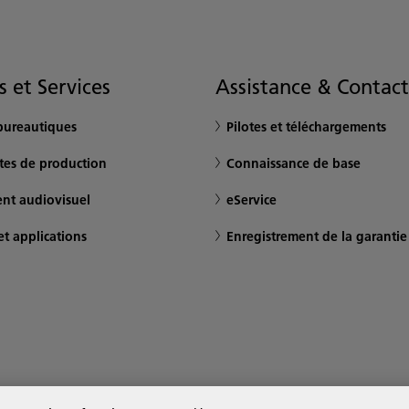
s et Services
Assistance & Contact
bureautiques
Pilotes et téléchargements
tes de production
Connaissance de base
nt audiovisuel
eService
et applications
Enregistrement de la garantie