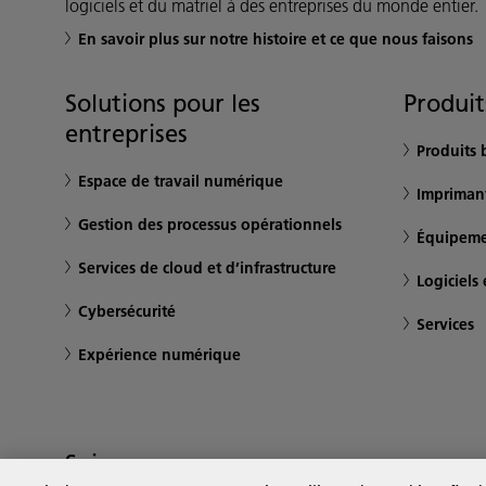
logiciels et du matriel à des entreprises du monde entier.
En savoir plus sur notre histoire et ce que nous faisons
Solutions pour les
Produit
entreprises
Produits 
Espace de travail numérique
Impriman
Gestion des processus opérationnels
Équipeme
Services de cloud et d’infrastructure
Logiciels 
Cybersécurité
Services
Expérience numérique
Suivez-nous