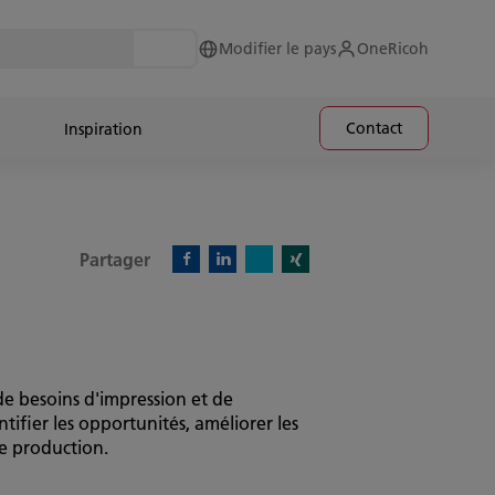
Modifier le pays
OneRicoh
Contact
Inspiration
Partager
X)
Facebook)
Linkedin)
Xing)
de besoins d'impression et de
tifier les opportunités, améliorer les
de production.