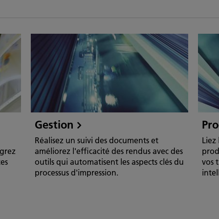
Gestion
Pro
Réalisez un suivi des documents et
Liez
égrez
améliorez l'efficacité des rendus avec des
prod
ces
outils qui automatisent les aspects clés du
vos t
processus d'impression.
intel