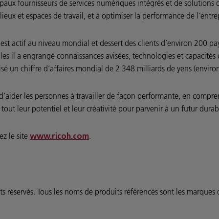
aux fournisseurs de services numériques intégrés et de solutions d
ieux et espaces de travail, et à optimiser la performance de l’entre
st actif au niveau mondial et dessert des clients d’environ 200 pay
es il a engrangé connaissances avisées, technologies et capacités or
sé un chiffre d’affaires mondial de 2 348 milliards de yens (enviro
 d’aider les personnes à travailler de façon performante, en compr
 tout leur potentiel et leur créativité pour parvenir à un futur durab
ez le site
.
www.ricoh.com
servés. Tous les noms de produits référencés sont les marques de