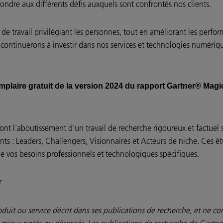
pondre aux différents défis auxquels sont confrontés nos clients.
 travail privilégiant les personnes, tout en améliorant les perform
continuerons à investir dans nos services et technologies numériqu
mplaire gratuit de la version 2024 du rapport Gartner® Mag
nt l’aboutissement d’un travail de recherche rigoureux et factuel 
nts : Leaders, Challengers, Visionnaires et Acteurs de niche. Ces ét
de vos besoins professionnels et technologiques spécifiques.
r
duit ou service décrit dans ses publications de recherche, et ne con
s mieux notés ou désignés. Les publications de recherche de Gartne