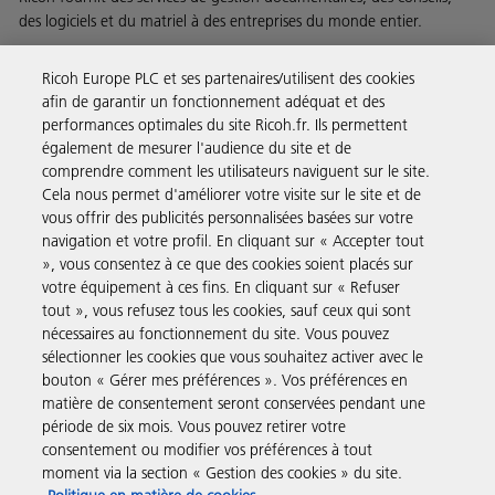
des logiciels et du matriel à des entreprises du monde entier.
En savoir plus sur notre histoire et ce que nous faisons
Ricoh Europe PLC et ses partenaires/utilisent des cookies
afin de garantir un fonctionnement adéquat et des
performances optimales du site Ricoh.fr. Ils permettent
également de mesurer l'audience du site et de
comprendre comment les utilisateurs naviguent sur le site.
Solutions pour les entreprises
Cela nous permet d'améliorer votre visite sur le site et de
vous offrir des publicités personnalisées basées sur votre
navigation et votre profil. En cliquant sur « Accepter tout
Produits et Services
», vous consentez à ce que des cookies soient placés sur
votre équipement à ces fins. En cliquant sur « Refuser
tout », vous refusez tous les cookies, sauf ceux qui sont
Assistance & Contact
nécessaires au fonctionnement du site. Vous pouvez
sélectionner les cookies que vous souhaitez activer avec le
bouton « Gérer mes préférences ». Vos préférences en
Ressources
matière de consentement seront conservées pendant une
période de six mois. Vous pouvez retirer votre
consentement ou modifier vos préférences à tout
Suivez-nous
moment via la section « Gestion des cookies » du site.